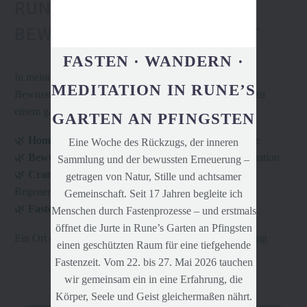
RUNE'S GARTEN &
BEWUSSTSEINS-WERKSTATT
FASTEN · WANDERN ·
In
meinem
Garten
verbinden sich Homöopathie,
MEDITATION IN RUNE’S
Bewusstseinsarbeit, Craniosacrale Therapie und Fasten zu
einem ganzheitlichen Weg der Heilung.
GARTEN AN PFINGSTEN
🌿
Homöopathie
– Sanfte Impulse für Körper und Seele
Eine Woche des Rückzugs, der inneren
🌿
Bewusstseinsarbeit
– Innere Klarheit und Transformation
Sammlung und der bewussten Erneuerung –
🌿
Craniosacrale Therapie
– Tiefes Loslassen und
getragen von Natur, Stille und achtsamer
Regeneration
Gemeinschaft. Seit 17 Jahren begleite ich
🌿
Fasten
– Reinigung auf allen Ebenen
Menschen durch Fastenprozesse – und erstmals
öffnet die Jurte in Rune’s Garten an Pfingsten
Ein Ort der Stille, des Wachstums und der Selbstentfaltung
einen geschützten Raum für eine tiefgehende
Fastenzeit. Vom 22. bis 27. Mai 2026 tauchen
wir gemeinsam ein in eine Erfahrung, die
Körper, Seele und Geist gleichermaßen nährt.