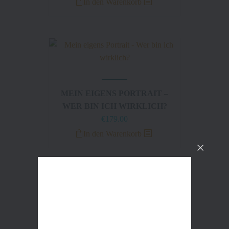
In den Warenkorb
MEIN EIGENS PORTRAIT –
WER BIN ICH WIRKLICH?
€
179.00
In den Warenkorb