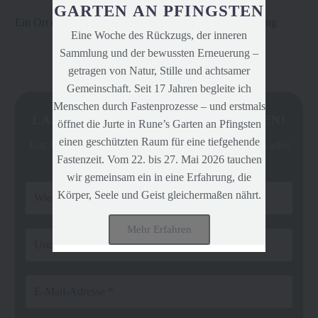
GARTEN AN PFINGSTEN
Ein Ort der Stille, des Wachstums und der Selbstentfaltung
Eine Woche des Rückzugs, der inneren
Sammlung und der bewussten Erneuerung –
getragen von Natur, Stille und achtsamer
Gemeinschaft. Seit 17 Jahren begleite ich
Menschen durch Fastenprozesse – und erstmals
LASS UNS IN VERBINDUNG BLEIBEN!
öffnet die Jurte in Rune’s Garten an Pfingsten
einen geschützten Raum für eine tiefgehende
Bist Du dabei? Magst Du ab und an erfahren was ich alles
Fastenzeit. Vom 22. bis 27. Mai 2026 tauchen
anbiete?
wir gemeinsam ein in eine Erfahrung, die
Körper, Seele und Geist gleichermaßen nährt.
Mehr Erfahren