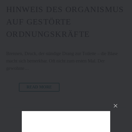
HINWEIS DES ORGANISMUS
AUF GESTÖRTE
ORDNUNGSKRÄFTE
Brennen, Druck, der ständige Drang zur Toilette – die Blase
macht sich bemerkbar. Oft nicht zum ersten Mal. Der
gewohnte…
READ MORE