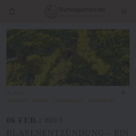
By
Rune
0
Allgemein
Impulse
runesgarten.de
runetoelke.de
06 FEB.:
#019
BLASENENTZÜNDUNG – EIN