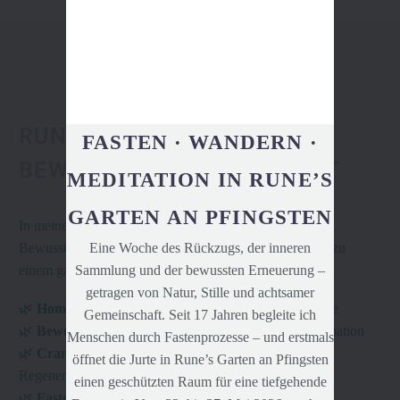
RUNE'S GARTEN &
FASTEN · WANDERN ·
BEWUSSTSEINS-WERKSTATT
MEDITATION IN RUNE’S
GARTEN AN PFINGSTEN
In
meinem
Garten
verbinden sich Homöopathie,
Eine Woche des Rückzugs, der inneren
Bewusstseinsarbeit, Craniosacrale Therapie und Fasten zu
Sammlung und der bewussten Erneuerung –
einem ganzheitlichen Weg der Heilung.
getragen von Natur, Stille und achtsamer
🌿
Homöopathie
– Sanfte Impulse für Körper und Seele
Gemeinschaft. Seit 17 Jahren begleite ich
🌿
Bewusstseinsarbeit
– Innere Klarheit und Transformation
Menschen durch Fastenprozesse – und erstmals
🌿
Craniosacrale Therapie
– Tiefes Loslassen und
öffnet die Jurte in Rune’s Garten an Pfingsten
Regeneration
einen geschützten Raum für eine tiefgehende
🌿
Fasten
– Reinigung auf allen Ebenen