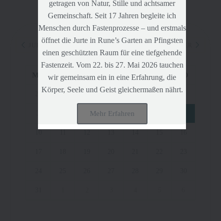
WORKSHOPS:
getragen von Natur, Stille und achtsamer
Gemeinschaft. Seit 17 Jahren begleite ich
Menschen durch Fastenprozesse – und erstmals
öffnet die Jurte in Rune’s Garten an Pfingsten
AUGUST 2026
JULI
SEPTEMBER
einen geschützten Raum für eine tiefgehende
Fastenzeit. Vom 22. bis 27. Mai 2026 tauchen
MO
DI
MI
DO
FR
SA
SO
wir gemeinsam ein in eine Erfahrung, die
Körper, Seele und Geist gleichermaßen nährt.
27
28
29
30
31
1
2
3
4
5
6
7
8
9
Mehr Erfahren
10
11
12
13
14
15
16
17
18
19
20
21
22
23
24
25
26
27
28
29
30
31
1
2
3
4
5
6