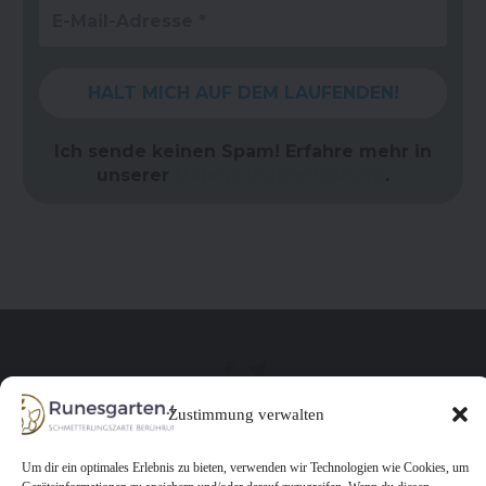
Ich sende keinen Spam! Erfahre mehr in
unserer
Datenschutzerklärung
.
Zustimmung verwalten
Datenschutzerklärung
Cookie-Richtlinien
Um dir ein optimales Erlebnis zu bieten, verwenden wir Technologien wie Cookies, um
Impressum
Kontakt