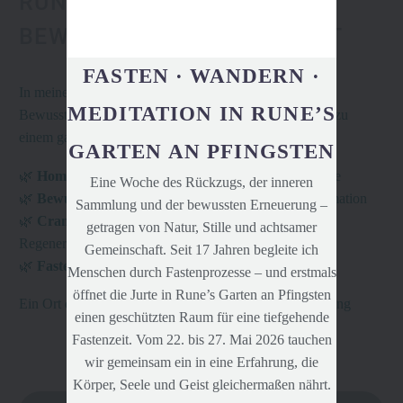
RUNE'S GARTEN &
BEWUSSTSEINS-WERKSTATT
FASTEN · WANDERN ·
In
meinem
Garten
verbinden sich Homöopathie,
MEDITATION IN RUNE’S
Bewusstseinsarbeit, Craniosacrale Therapie und Fasten zu
einem ganzheitlichen Weg der Heilung.
GARTEN AN PFINGSTEN
🌿
Homöopathie
– Sanfte Impulse für Körper und Seele
Eine Woche des Rückzugs, der inneren
🌿
Bewusstseinsarbeit
– Innere Klarheit und Transformation
Sammlung und der bewussten Erneuerung –
🌿
Craniosacrale Therapie
– Tiefes Loslassen und
getragen von Natur, Stille und achtsamer
Regeneration
Gemeinschaft. Seit 17 Jahren begleite ich
🌿
Fasten
– Reinigung auf allen Ebenen
Menschen durch Fastenprozesse – und erstmals
öffnet die Jurte in Rune’s Garten an Pfingsten
Ein Ort der Stille, des Wachstums und der Selbstentfaltung
einen geschützten Raum für eine tiefgehende
Fastenzeit. Vom 22. bis 27. Mai 2026 tauchen
wir gemeinsam ein in eine Erfahrung, die
Körper, Seele und Geist gleichermaßen nährt.