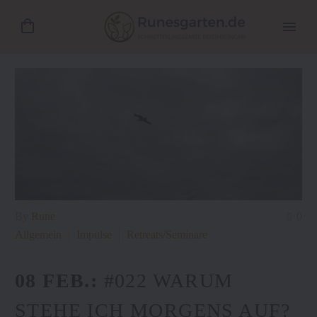
By
Rune
0
Allgemein
Impulse
Retreats/Seminare
08 FEB.:
#022 WARUM
STEHE ICH MORGENS AUF?