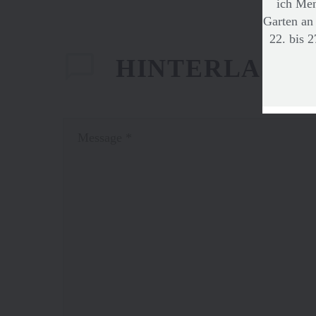
ich Men
Garten an
22. bis 
HINTERLASS