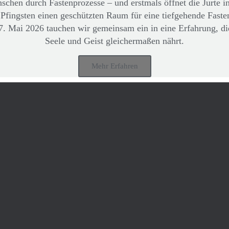
schen durch Fastenprozesse – und erstmals öffnet die Jurte i
 Pfingsten einen geschützten Raum für eine tiefgehende Faste
27. Mai 2026 tauchen wir gemeinsam ein in eine Erfahrung, di
Seele und Geist gleichermaßen nährt.
EINEN KOMMENTAR
E
Mehr Erfahren