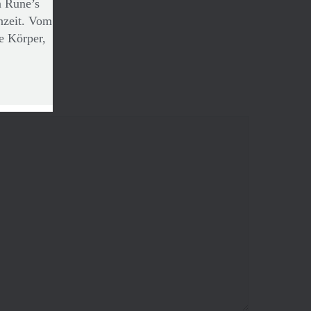
n Rune’s
nzeit. Vom
e Körper,