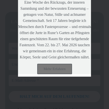
Eine Woche des Rückzugs, der inneren
Sammlung und der bewussten Erneuerung –
getragen von Natur, Stille und achtsamer
Gemeinschaft. Seit 17 Jahren begleite ich
LASS UNS IN VERBINDUNG BLEIBEN!
Menschen durch Fastenprozesse – und erstmals
Bist Du dabei? Magst Du ab und an erfahren was ich alles
öffnet die Jurte in Rune’s Garten an Pfingsten
anbiete?
einen geschützten Raum für eine tiefgehende
Fastenzeit. Vom 22. bis 27. Mai 2026 tauchen
wir gemeinsam ein in eine Erfahrung, die
Körper, Seele und Geist gleichermaßen nährt.
Mehr Erfahren