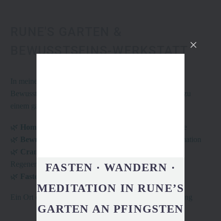
RUNE'S GARTEN &
BEWUSSTSEINS-WERKSTATT
In
meinem
Garten
verbinden sich Homöopathie,
Bewusstseinsarbeit, Craniosacrale Therapie und Fasten zu
einem ganzheitlichen Weg der Heilung.
🌿
Homöopathie
– Sanfte Impulse für Körper und Seele
🌿
Bewusstseinsarbeit
– Innere Klarheit und Transformation
🌿
Craniosacrale Therapie
– Tiefes Loslassen und
Regeneration
FASTEN · WANDERN ·
🌿
Fasten
– Reinigung auf allen Ebenen
MEDITATION IN RUNE’S
Ein Ort der Stille, des Wachstums und der Selbstentfaltung
GARTEN AN PFINGSTEN