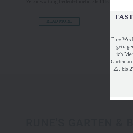
Verantwortung bedeutet mehr, als Pflichten zu er
FAST
READ MORE
Eine Woch
– getrage
ich Men
Garten an
22. bis 
RUNE'S GARTEN &