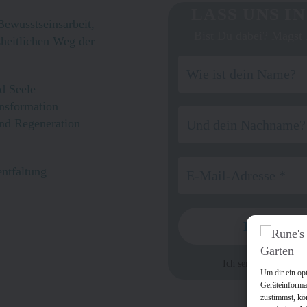
LASS UNS I
ewusstseinsarbeit,
Bist Du dabei? Magst 
heitlichen Weg der
d Seele
ansformation
und Regeneration
entfaltung
Ich sende keinen Spa
Um dir ein op
Geräteinforma
zustimmst, kö