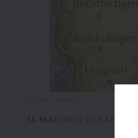
By
Rune
Allgemein
18 MAI:
#035 VERANTWO