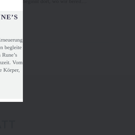
antwortung beginnt dort, wo wir bereit…
UNE’S
Erneuerung
n begleite
n Rune’s
nzeit. Vom
e Körper,
ATT