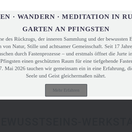
füllen oder für alles die Kontrolle zu übernehmen.Wahre Ver
EN · WANDERN · MEDITATION IN R
GARTEN AN PFINGSTEN
e des Rückzugs, der inneren Sammlung und der bewussten 
n von Natur, Stille und achtsamer Gemeinschaft. Seit 17 Jahre
schen durch Fastenprozesse – und erstmals öffnet die Jurte i
 Pfingsten einen geschützten Raum für eine tiefgehende Faste
27. Mai 2026 tauchen wir gemeinsam ein in eine Erfahrung, di
Seele und Geist gleichermaßen nährt.
Mehr Erfahren
 BEWUSSTSEINS-WERKST