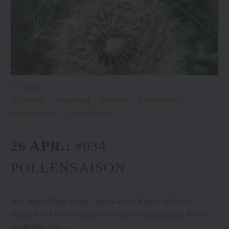
By
Rune
0
Allgemein
Begleitung
Impulse
Pollensaison
runesgarten.de
runetoelke.de
26 APR.:
#034
POLLENSAISON
Was man Allergie nennt – und was der Körper vielleicht
mitteilen will Die bekannte Geschichte klingt schlicht: Pollen
erscheinen, das…