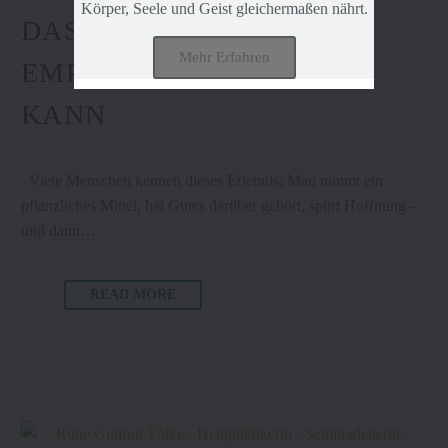
Körper, Seele und Geist gleichermaßen nährt.
DAS SYSTEM WIEDER
Mehr Erfahren
EMPFÄNGLICH MACHEN
KANN
Viele Menschen kennen dieses Erlebnis: Man nimmt ein
pflanzliches Mittel, hat Gutes darüber gehört, spürt Hoffnung –
und dann…
READ MORE