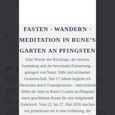
READ MORE
FASTEN · WANDERN ·
MEDITATION IN RUNE’S
By
Rune
0
GARTEN AN PFINGSTEN
Allgemein
Impulse
runesgarten.de
runetoelke.de
Eine Woche des Rückzugs, der inneren
Sammlung und der bewussten Erneuerung –
07 FEB.:
#021 WARUM
getragen von Natur, Stille und achtsamer
PFLANZEN NICHT WIRKEN,
Gemeinschaft. Seit 17 Jahren begleite ich
Menschen durch Fastenprozesse – und erstmals
WENN DER KÖRPER IM
öffnet die Jurte in Rune’s Garten an Pfingsten
einen geschützten Raum für eine tiefgehende
ALARMMODUS STECKT –
Fastenzeit. Vom 22. bis 27. Mai 2026 tauchen
UND WELCHE BEGLEITUNG
wir gemeinsam ein in eine Erfahrung, die