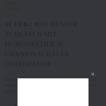
By
Rune
0
Allgemein
11 FEB.:
#025 BESSER
SCHLAFEN MIT
HOMÖOPATHIE &
CRANIOSACRALER
OSTEOPATHIE
Sanfte Impulse für einen erholsamen SchlafSchlaf ist eine der
wichtigsten Regenerationsquellen für Körper, Seele und Geist.
Wenn Ein- oder Durchschlafen…